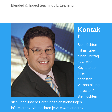
Blended & flipped teaching / E-Learning
Kontak
t
Sie möchten
mit mir über
einen Vortrag
bzw. eine
Keynote bei
Ihrer
nächsten
Veranstaltung
sprechen?
Sie möchten
sich über unsere Beratungsdienstleistungen
informieren? Sie möchten jetzt etwas ändern?