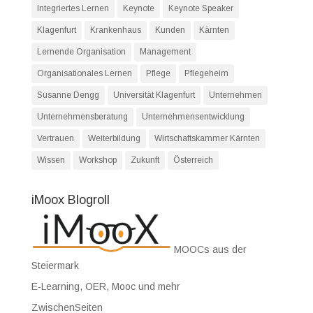
Integriertes Lernen
Keynote
Keynote Speaker
Klagenfurt
Krankenhaus
Kunden
Kärnten
Lernende Organisation
Management
Organisationales Lernen
Pflege
Pflegeheim
Susanne Dengg
Universität Klagenfurt
Unternehmen
Unternehmensberatung
Unternehmensentwicklung
Vertrauen
Weiterbildung
Wirtschaftskammer Kärnten
Wissen
Workshop
Zukunft
Österreich
iMoox Blogroll
MOOCs aus der
Steiermark
E-Learning, OER, Mooc und mehr
ZwischenSeiten