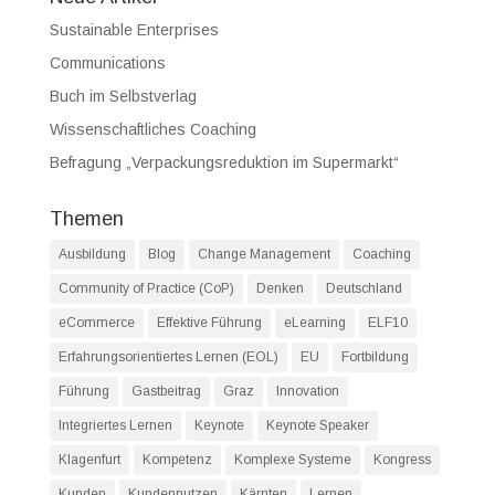
Sustainable Enterprises
Communications
Buch im Selbstverlag
Wissenschaftliches Coaching
Befragung „Verpackungsreduktion im Supermarkt“
Themen
Ausbildung
Blog
Change Management
Coaching
Community of Practice (CoP)
Denken
Deutschland
eCommerce
Effektive Führung
eLearning
ELF10
Erfahrungsorientiertes Lernen (EOL)
EU
Fortbildung
Führung
Gastbeitrag
Graz
Innovation
Integriertes Lernen
Keynote
Keynote Speaker
Klagenfurt
Kompetenz
Komplexe Systeme
Kongress
Kunden
Kundennutzen
Kärnten
Lernen