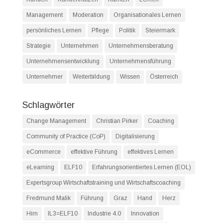
Management
Moderation
Organisationales Lernen
persönliches Lernen
Pflege
Politik
Steiermark
Strategie
Unternehmen
Unternehmensberatung
Unternehmensentwicklung
Unternehmensführung
Unternehmer
Weiterbildung
Wissen
Österreich
Schlagwörter
Change Management
Christian Pirker
Coaching
Community of Practice (CoP)
Digitalisierung
eCommerce
effektive Führung
effektives Lernen
eLearning
ELF10
Erfahrungsorientiertes Lernen (EOL)
Expertsgroup Wirtschaftstraining und Wirtschaftscoaching
Fredmund Malik
Führung
Graz
Hand
Herz
Hirn
IL3=ELF10
Industrie 4.0
Innovation