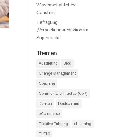
Wissenschaftliches
Coaching
Befragung
„Verpackungsreduktion im
Supermarkt“
Themen
Ausbildung
Blog
Change Management
Coaching
Community of Practice (CoP)
Denken
Deutschland
eCommerce
Effektive Führung
eLearning
ELF10