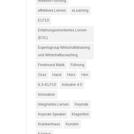
effektive Führung
effektives Lernen
eLearning
ELF10
Erfahrungsorientiertes Lernen
(EOL)
Expertsgroup Wirtschaftstraining
und Wirtschaftscoaching
Fredmund Malik
Führung
Graz
Hand
Herz
Hirn
IL3=ELF10
Industrie 4.0
Innovation
Integriertes Lernen
Keynote
Keynote Speaker
Klagenfurt
Krankenhaus
Kunden