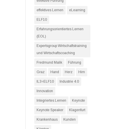
effektive Führung
effektives Lernen
eLearning
ELF10
Erfahrungsorientiertes Lernen
(EOL)
Expertsgroup Wirtschaftstraining
und Wirtschaftscoaching
Fredmund Malik
Führung
Graz
Hand
Herz
Hirn
IL3=ELF10
Industrie 4.0
Innovation
Integriertes Lernen
Keynote
Keynote Speaker
Klagenfurt
Krankenhaus
Kunden