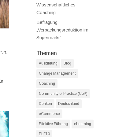
Wissenschaftliches
Coaching
Befragung
„Verpackungsreduktion im
Supermarkt“
furt
,
Themen
Ausbildung
Blog
Change Management
ür
Coaching
Community of Practice (CoP)
Denken
Deutschland
eCommerce
Effektive Führung
eLearning
ELF10