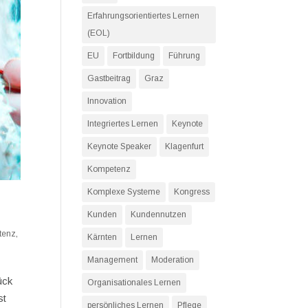
Erfahrungsorientiertes Lernen
(EOL)
EU
Fortbildung
Führung
Gastbeitrag
Graz
Innovation
Integriertes Lernen
Keynote
Keynote Speaker
Klagenfurt
Kompetenz
Komplexe Systeme
Kongress
Kunden
Kundennutzen
tenz
,
Kärnten
Lernen
Management
Moderation
ück
Organisationales Lernen
st
persönliches Lernen
Pflege