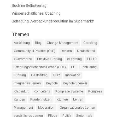
Buch im Selbstverlag
Wissenschaftliches Coaching
Befragung „Verpackungsreduktion im Supermarkt“
Themen
Ausbildung
Blog
Change Management
Coaching
Community of Practice (CoP)
Denken
Deutschland
eCommerce
Effektive Führung
eLearning
ELF10
Erfahrungsorientiertes Lernen (EOL)
EU
Fortbildung
Führung
Gastbeitrag
Graz
Innovation
Integriertes Lernen
Keynote
Keynote Speaker
Klagenfurt
Kompetenz
Komplexe Systeme
Kongress
Kunden
Kundennutzen
Kärnten
Lernen
Management
Moderation
Organisationales Lernen
persönliches Lernen
Pflege
Politik
Steiermark