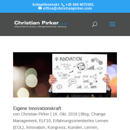
Schnellkontakt:
+43 660 9073001
office@christianpirker.com
Eigene Innovationskraft
von
Christian Pirker
|
18. Okt. 2016
|
Blog
,
Change
Management
,
ELF10
,
Erfahrungsorientiertes Lernen
(EOL)
,
Innovation
,
Kongress
,
Kunden
,
Lernen
,