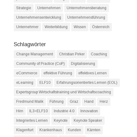
Strategie
Unternehmen
Unternehmensberatung
Unternehmensentwicklung
Unternehmensführung
Unternehmer
Weiterbildung
Wissen
Österreich
Schlagwörter
Change Management
Christian Pirker
Coaching
Community of Practice (CoP)
Digitalisierung
eCommerce
effektive Führung
effektives Lernen
eLearning
ELF10
Erfahrungsorientiertes Lernen (EOL)
Expertsgroup Wirtschaftstraining und Wirtschaftscoaching
Fredmund Malik
Führung
Graz
Hand
Herz
Hirn
IL3=ELF10
Industrie 4.0
Innovation
Integriertes Lernen
Keynote
Keynote Speaker
Klagenfurt
Krankenhaus
Kunden
Kärnten