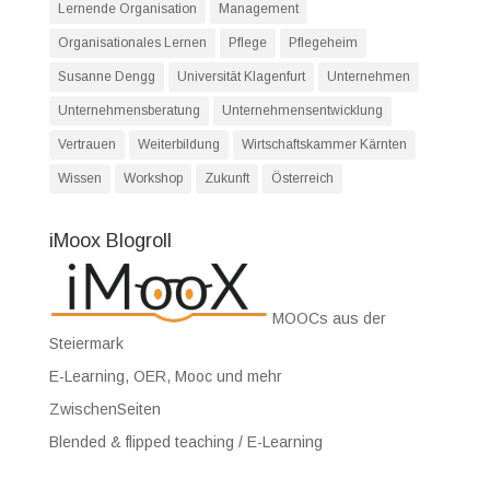
Lernende Organisation
Management
Organisationales Lernen
Pflege
Pflegeheim
Susanne Dengg
Universität Klagenfurt
Unternehmen
Unternehmensberatung
Unternehmensentwicklung
Vertrauen
Weiterbildung
Wirtschaftskammer Kärnten
Wissen
Workshop
Zukunft
Österreich
iMoox Blogroll
MOOCs aus der
Steiermark
E-Learning, OER, Mooc und mehr
ZwischenSeiten
Blended & flipped teaching / E-Learning