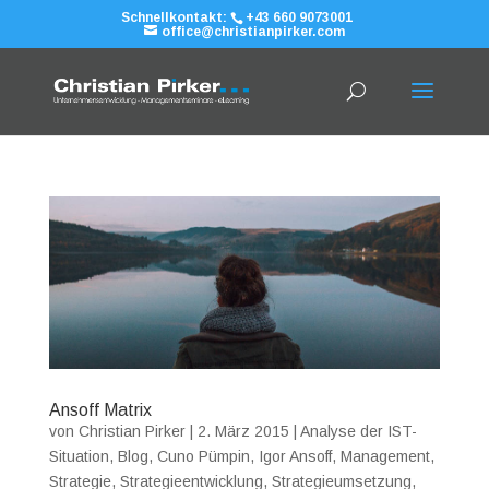
Schnellkontakt:
+43 660 9073001
office@christianpirker.com
Ansoff Matrix
von
Christian Pirker
|
2. März 2015
|
Analyse der IST-
Situation
,
Blog
,
Cuno Pümpin
,
Igor Ansoff
,
Management
,
Strategie
,
Strategieentwicklung
,
Strategieumsetzung
,