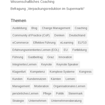
Wissenschaftliches Coaching
Befragung „Verpackungsreduktion im Supermarkt“
Themen
Ausbildung
Blog
Change Management
Coaching
Community of Practice (CoP)
Denken
Deutschland
eCommerce
Effektive Führung
eLearning
ELF10
Erfahrungsorientiertes Lernen (EOL)
EU
Fortbildung
Führung
Gastbeitrag
Graz
Innovation
Integriertes Lernen
Keynote
Keynote Speaker
Klagenfurt
Kompetenz
Komplexe Systeme
Kongress
Kunden
Kundennutzen
Kärnten
Lernen
Management
Moderation
Organisationales Lernen
persönliches Lernen
Pflege
Politik
Steiermark
Strategie
Unternehmen
Unternehmensberatung