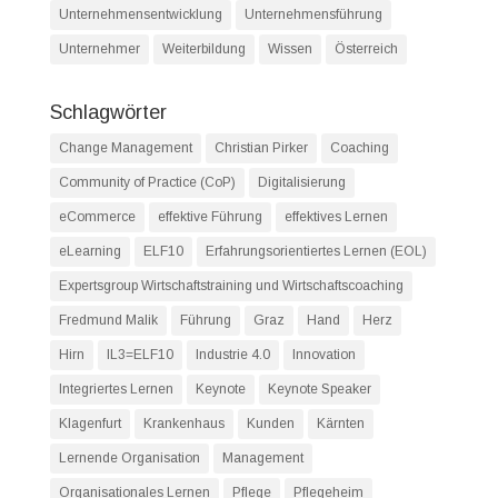
Unternehmensentwicklung
Unternehmensführung
Unternehmer
Weiterbildung
Wissen
Österreich
Schlagwörter
Change Management
Christian Pirker
Coaching
Community of Practice (CoP)
Digitalisierung
eCommerce
effektive Führung
effektives Lernen
eLearning
ELF10
Erfahrungsorientiertes Lernen (EOL)
Expertsgroup Wirtschaftstraining und Wirtschaftscoaching
Fredmund Malik
Führung
Graz
Hand
Herz
Hirn
IL3=ELF10
Industrie 4.0
Innovation
Integriertes Lernen
Keynote
Keynote Speaker
Klagenfurt
Krankenhaus
Kunden
Kärnten
Lernende Organisation
Management
Organisationales Lernen
Pflege
Pflegeheim