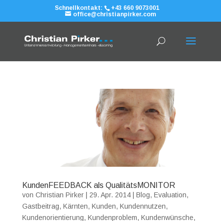
Schnellkontakt:
+43 660 9073001
office@christianpirker.com
KundenFEEDBACK als QualitätsMONITOR
von
Christian Pirker
|
29. Apr. 2014
|
Blog
,
Evaluation
,
Gastbeitrag
,
Kärnten
,
Kunden
,
Kundennutzen
,
Kundenorientierung
,
Kundenproblem
,
Kundenwünsche
,