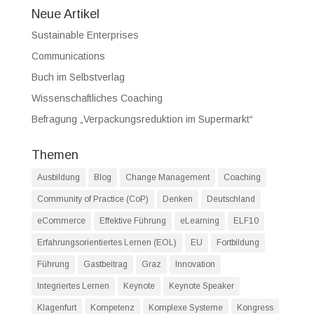
Neue Artikel
Sustainable Enterprises
Communications
Buch im Selbstverlag
Wissenschaftliches Coaching
Befragung „Verpackungsreduktion im Supermarkt“
Themen
Ausbildung
Blog
Change Management
Coaching
Community of Practice (CoP)
Denken
Deutschland
eCommerce
Effektive Führung
eLearning
ELF10
Erfahrungsorientiertes Lernen (EOL)
EU
Fortbildung
Führung
Gastbeitrag
Graz
Innovation
Integriertes Lernen
Keynote
Keynote Speaker
Klagenfurt
Kompetenz
Komplexe Systeme
Kongress