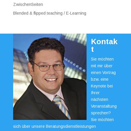
ZwischenSeiten
Blended & flipped teaching / E-Learning
Kontak
t
Sie möchten
mit mir über
einen Vortrag
bzw. eine
Keynote bei
Ihrer
nächsten
Veranstaltung
sprechen?
Sie möchten
sich über unsere Beratungsdienstleistungen