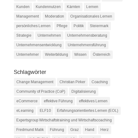
Kunden
Kundennutzen
Kärnten
Lernen
Management
Moderation
Organisationales Lernen
persönliches Lernen
Pflege
Politik
Steiermark
Strategie
Unternehmen
Unternehmensberatung
Unternehmensentwicklung
Unternehmensführung
Unternehmer
Weiterbildung
Wissen
Österreich
Schlagwörter
Change Management
Christian Pirker
Coaching
Community of Practice (CoP)
Digitalisierung
eCommerce
effektive Führung
effektives Lernen
eLearning
ELF10
Erfahrungsorientiertes Lernen (EOL)
Expertsgroup Wirtschaftstraining und Wirtschaftscoaching
Fredmund Malik
Führung
Graz
Hand
Herz