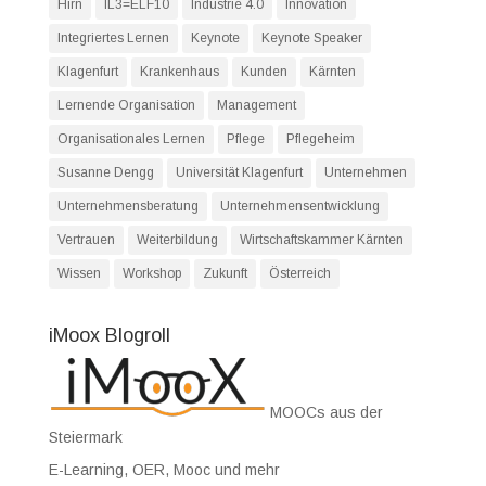
Hirn
IL3=ELF10
Industrie 4.0
Innovation
Integriertes Lernen
Keynote
Keynote Speaker
Klagenfurt
Krankenhaus
Kunden
Kärnten
Lernende Organisation
Management
Organisationales Lernen
Pflege
Pflegeheim
Susanne Dengg
Universität Klagenfurt
Unternehmen
Unternehmensberatung
Unternehmensentwicklung
Vertrauen
Weiterbildung
Wirtschaftskammer Kärnten
Wissen
Workshop
Zukunft
Österreich
iMoox Blogroll
MOOCs aus der
Steiermark
E-Learning, OER, Mooc und mehr