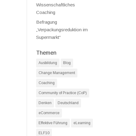
Wissenschaftliches
Coaching
Befragung
„Verpackungsreduktion im
Supermarkt“
Themen
Ausbildung
Blog
Change Management
Coaching
Community of Practice (CoP)
Denken
Deutschland
eCommerce
Effektive Führung
eLearning
ELF10