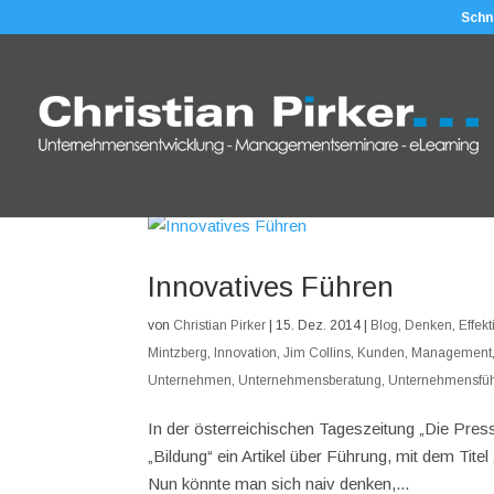
Schn
Innovatives Führen
von
Christian Pirker
|
15. Dez. 2014
|
Blog
,
Denken
,
Effek
Mintzberg
,
Innovation
,
Jim Collins
,
Kunden
,
Management
Unternehmen
,
Unternehmensberatung
,
Unternehmensfü
In der österreichischen Tageszeitung „Die Pres
„Bildung“ ein Artikel über Führung, mit dem Tit
Nun könnte man sich naiv denken,...