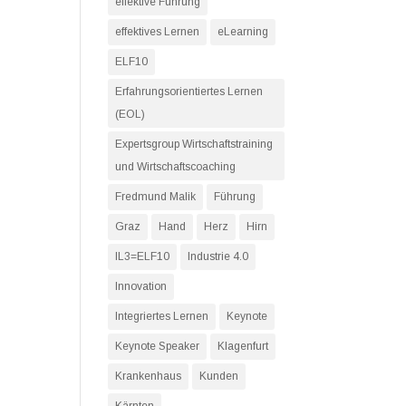
effektive Führung
effektives Lernen
eLearning
ELF10
Erfahrungsorientiertes Lernen
(EOL)
Expertsgroup Wirtschaftstraining
und Wirtschaftscoaching
Fredmund Malik
Führung
Graz
Hand
Herz
Hirn
IL3=ELF10
Industrie 4.0
Innovation
Integriertes Lernen
Keynote
Keynote Speaker
Klagenfurt
Krankenhaus
Kunden