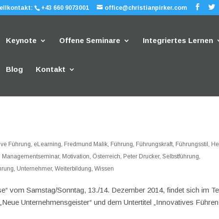
ellkontakt:
+43 660 9073001
office@christianpirker.com
Keynote
Offene Seminare
Integriertes Lernen
Blog
Kontakt
tive Führung
,
eLearning
,
Fredmund Malik
,
Führung
,
Führungskraft
,
Führungsstil
,
He
,
Managementseminar
,
Motivation
,
Österreich
,
Peter Drucker
,
Selbstführung
,
hrung
,
Unternehmer
,
Weiterbildung
,
Wissen
se“ vom Samstag/Sonntag, 13./14. Dezember 2014, findet sich im Tei
el „Neue Unternehmensgeister“ und dem Untertitel „Innovatives Führen