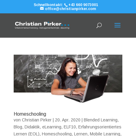
Schnellkontakt:
+43 660 9073001
office@christianpirker.com
Homeschooling
von
Christian Pirker
|
20. Apr. 2020
|
Blended Learning
,
Blog
,
Didaktik
,
eLearning
,
ELF10
,
Erfahrungsorientiertes
Lernen (EOL)
,
Homeschooling
,
Lernen
,
Mobile Learning
,