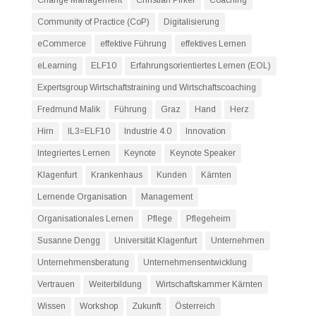
Community of Practice (CoP)
Digitalisierung
eCommerce
effektive Führung
effektives Lernen
eLearning
ELF10
Erfahrungsorientiertes Lernen (EOL)
Expertsgroup Wirtschaftstraining und Wirtschaftscoaching
Fredmund Malik
Führung
Graz
Hand
Herz
Hirn
IL3=ELF10
Industrie 4.0
Innovation
Integriertes Lernen
Keynote
Keynote Speaker
Klagenfurt
Krankenhaus
Kunden
Kärnten
Lernende Organisation
Management
Organisationales Lernen
Pflege
Pflegeheim
Susanne Dengg
Universität Klagenfurt
Unternehmen
Unternehmensberatung
Unternehmensentwicklung
Vertrauen
Weiterbildung
Wirtschaftskammer Kärnten
Wissen
Workshop
Zukunft
Österreich