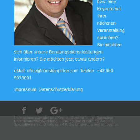
bzw. eine
Keynote bei
Ihrer
nächsten
Veranstaltung
sprechen?
Sie möchten
sich über unsere Beratungsdienstleistungen
informieren? Sie möchten jetzt etwas ändern?
eMail:
office@christianpirker.com
Telefon:
+43 660
9073001
Impressum
Datenschutzerklärung
Unternehmensberater und Keynote Speaker in den Bereichen
Unternehmensentwicklung, Führung und eLearning. Aktuelle
Spezialthemen sind Industrie 4.0, Digitalisierung und Innovation.