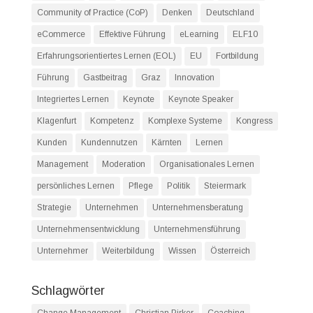
Community of Practice (CoP)
Denken
Deutschland
eCommerce
Effektive Führung
eLearning
ELF10
Erfahrungsorientiertes Lernen (EOL)
EU
Fortbildung
Führung
Gastbeitrag
Graz
Innovation
Integriertes Lernen
Keynote
Keynote Speaker
Klagenfurt
Kompetenz
Komplexe Systeme
Kongress
Kunden
Kundennutzen
Kärnten
Lernen
Management
Moderation
Organisationales Lernen
persönliches Lernen
Pflege
Politik
Steiermark
Strategie
Unternehmen
Unternehmensberatung
Unternehmensentwicklung
Unternehmensführung
Unternehmer
Weiterbildung
Wissen
Österreich
Schlagwörter
Change Management
Christian Pirker
Coaching