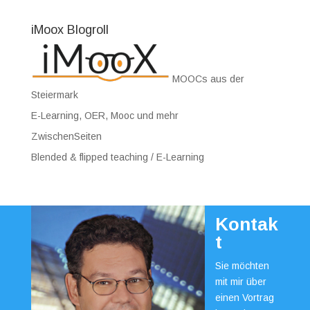
iMoox Blogroll
MOOCs aus der
Steiermark
E-Learning, OER, Mooc und mehr
ZwischenSeiten
Blended & flipped teaching / E-Learning
Kontak
t
Sie möchten
mit mir über
einen Vortrag