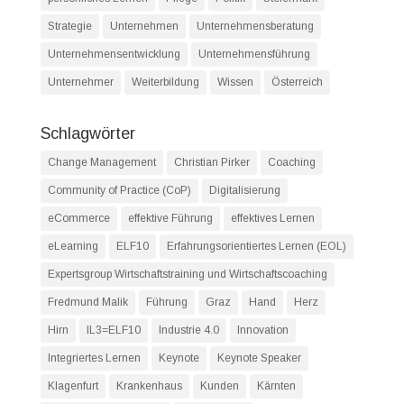
Strategie
Unternehmen
Unternehmensberatung
Unternehmensentwicklung
Unternehmensführung
Unternehmer
Weiterbildung
Wissen
Österreich
Schlagwörter
Change Management
Christian Pirker
Coaching
Community of Practice (CoP)
Digitalisierung
eCommerce
effektive Führung
effektives Lernen
eLearning
ELF10
Erfahrungsorientiertes Lernen (EOL)
Expertsgroup Wirtschaftstraining und Wirtschaftscoaching
Fredmund Malik
Führung
Graz
Hand
Herz
Hirn
IL3=ELF10
Industrie 4.0
Innovation
Integriertes Lernen
Keynote
Keynote Speaker
Klagenfurt
Krankenhaus
Kunden
Kärnten