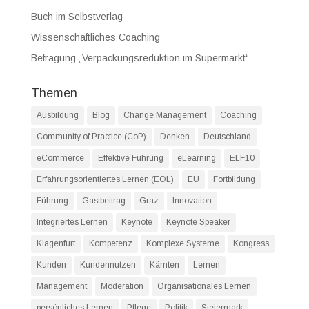
Buch im Selbstverlag
Wissenschaftliches Coaching
Befragung „Verpackungsreduktion im Supermarkt“
Themen
Ausbildung
Blog
Change Management
Coaching
Community of Practice (CoP)
Denken
Deutschland
eCommerce
Effektive Führung
eLearning
ELF10
Erfahrungsorientiertes Lernen (EOL)
EU
Fortbildung
Führung
Gastbeitrag
Graz
Innovation
Integriertes Lernen
Keynote
Keynote Speaker
Klagenfurt
Kompetenz
Komplexe Systeme
Kongress
Kunden
Kundennutzen
Kärnten
Lernen
Management
Moderation
Organisationales Lernen
persönliches Lernen
Pflege
Politik
Steiermark