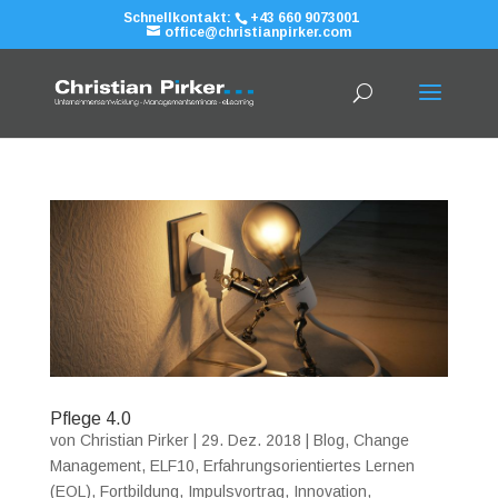
Schnellkontakt:
+43 660 9073001
office@christianpirker.com
Pflege 4.0
von
Christian Pirker
|
29. Dez. 2018
|
Blog
,
Change
Management
,
ELF10
,
Erfahrungsorientiertes Lernen
(EOL)
,
Fortbildung
,
Impulsvortrag
,
Innovation
,