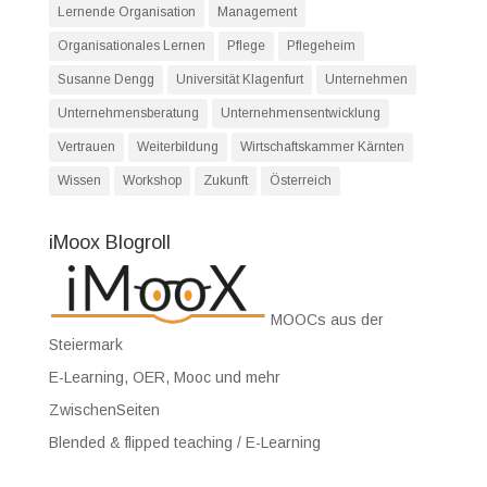
Lernende Organisation
Management
Organisationales Lernen
Pflege
Pflegeheim
Susanne Dengg
Universität Klagenfurt
Unternehmen
Unternehmensberatung
Unternehmensentwicklung
Vertrauen
Weiterbildung
Wirtschaftskammer Kärnten
Wissen
Workshop
Zukunft
Österreich
iMoox Blogroll
MOOCs aus der
Steiermark
E-Learning, OER, Mooc und mehr
ZwischenSeiten
Blended & flipped teaching / E-Learning