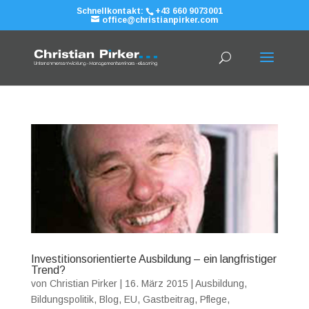
Schnellkontakt:
+43 660 9073001
office@christianpirker.com
Investitionsorientierte Ausbildung – ein langfristiger
Trend?
von
Christian Pirker
|
16. März 2015
|
Ausbildung
,
Bildungspolitik
,
Blog
,
EU
,
Gastbeitrag
,
Pflege
,