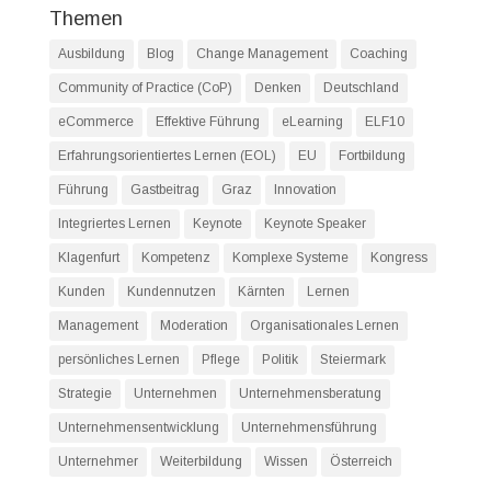
Themen
Ausbildung
Blog
Change Management
Coaching
Community of Practice (CoP)
Denken
Deutschland
eCommerce
Effektive Führung
eLearning
ELF10
Erfahrungsorientiertes Lernen (EOL)
EU
Fortbildung
Führung
Gastbeitrag
Graz
Innovation
Integriertes Lernen
Keynote
Keynote Speaker
Klagenfurt
Kompetenz
Komplexe Systeme
Kongress
Kunden
Kundennutzen
Kärnten
Lernen
Management
Moderation
Organisationales Lernen
persönliches Lernen
Pflege
Politik
Steiermark
Strategie
Unternehmen
Unternehmensberatung
Unternehmensentwicklung
Unternehmensführung
Unternehmer
Weiterbildung
Wissen
Österreich