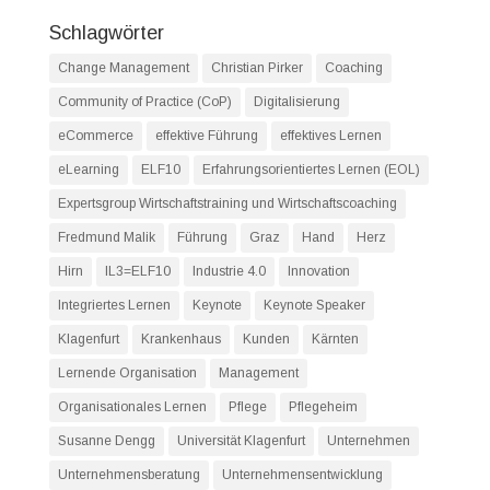
Schlagwörter
Change Management
Christian Pirker
Coaching
Community of Practice (CoP)
Digitalisierung
eCommerce
effektive Führung
effektives Lernen
eLearning
ELF10
Erfahrungsorientiertes Lernen (EOL)
Expertsgroup Wirtschaftstraining und Wirtschaftscoaching
Fredmund Malik
Führung
Graz
Hand
Herz
Hirn
IL3=ELF10
Industrie 4.0
Innovation
Integriertes Lernen
Keynote
Keynote Speaker
Klagenfurt
Krankenhaus
Kunden
Kärnten
Lernende Organisation
Management
Organisationales Lernen
Pflege
Pflegeheim
Susanne Dengg
Universität Klagenfurt
Unternehmen
Unternehmensberatung
Unternehmensentwicklung