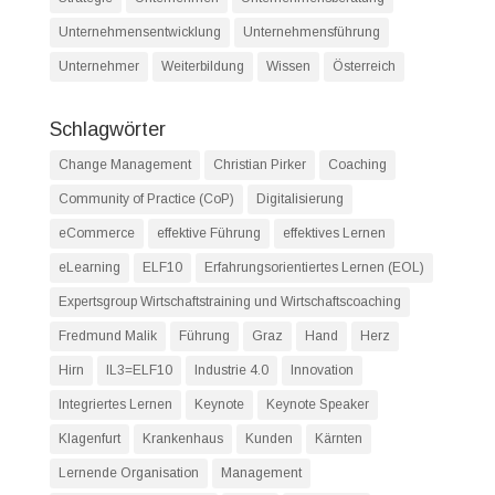
Unternehmensentwicklung
Unternehmensführung
Unternehmer
Weiterbildung
Wissen
Österreich
Schlagwörter
Change Management
Christian Pirker
Coaching
Community of Practice (CoP)
Digitalisierung
eCommerce
effektive Führung
effektives Lernen
eLearning
ELF10
Erfahrungsorientiertes Lernen (EOL)
Expertsgroup Wirtschaftstraining und Wirtschaftscoaching
Fredmund Malik
Führung
Graz
Hand
Herz
Hirn
IL3=ELF10
Industrie 4.0
Innovation
Integriertes Lernen
Keynote
Keynote Speaker
Klagenfurt
Krankenhaus
Kunden
Kärnten
Lernende Organisation
Management