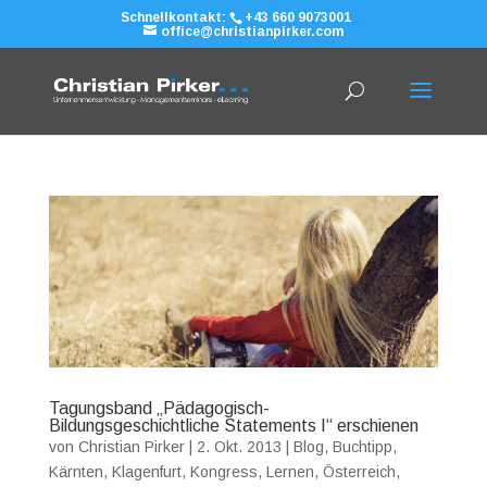
Schnellkontakt:
+43 660 9073001
office@christianpirker.com
Tagungsband „Pädagogisch-
Bildungsgeschichtliche Statements I“ erschienen
von
Christian Pirker
|
2. Okt. 2013
|
Blog
,
Buchtipp
,
Kärnten
,
Klagenfurt
,
Kongress
,
Lernen
,
Österreich
,