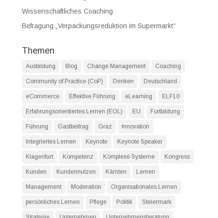
Wissenschaftliches Coaching
Befragung „Verpackungsreduktion im Supermarkt“
Themen
Ausbildung
Blog
Change Management
Coaching
Community of Practice (CoP)
Denken
Deutschland
eCommerce
Effektive Führung
eLearning
ELF10
Erfahrungsorientiertes Lernen (EOL)
EU
Fortbildung
Führung
Gastbeitrag
Graz
Innovation
Integriertes Lernen
Keynote
Keynote Speaker
Klagenfurt
Kompetenz
Komplexe Systeme
Kongress
Kunden
Kundennutzen
Kärnten
Lernen
Management
Moderation
Organisationales Lernen
persönliches Lernen
Pflege
Politik
Steiermark
Strategie
Unternehmen
Unternehmensberatung