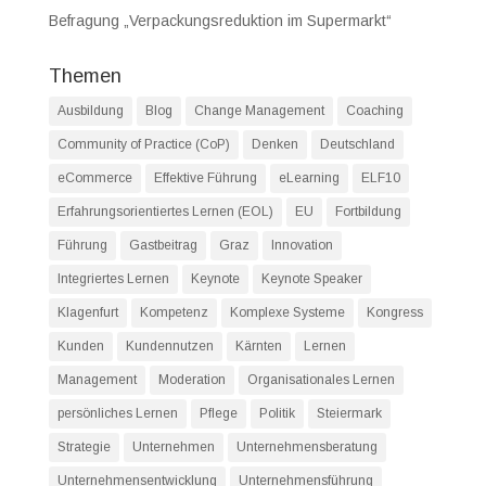
Befragung „Verpackungsreduktion im Supermarkt“
Themen
Ausbildung
Blog
Change Management
Coaching
Community of Practice (CoP)
Denken
Deutschland
eCommerce
Effektive Führung
eLearning
ELF10
Erfahrungsorientiertes Lernen (EOL)
EU
Fortbildung
Führung
Gastbeitrag
Graz
Innovation
Integriertes Lernen
Keynote
Keynote Speaker
Klagenfurt
Kompetenz
Komplexe Systeme
Kongress
Kunden
Kundennutzen
Kärnten
Lernen
Management
Moderation
Organisationales Lernen
persönliches Lernen
Pflege
Politik
Steiermark
Strategie
Unternehmen
Unternehmensberatung
Unternehmensentwicklung
Unternehmensführung