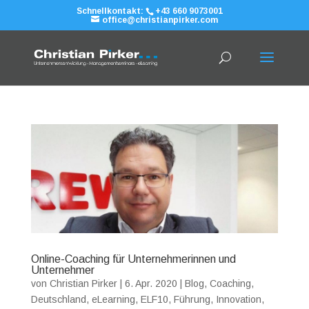
Schnellkontakt:
+43 660 9073001
office@christianpirker.com
Online-Coaching für Unternehmerinnen und
Unternehmer
von
Christian Pirker
|
6. Apr. 2020
|
Blog
,
Coaching
,
Deutschland
,
eLearning
,
ELF10
,
Führung
,
Innovation
,