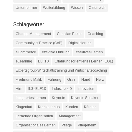
Unternehmer
Weiterbildung
Wissen
Österreich
Schlagwörter
Change Management
Christian Pirker
Coaching
Community of Practice (CoP)
Digitalisierung
eCommerce
effektive Führung
effektives Lernen
eLearning
ELF10
Erfahrungsorientiertes Lernen (EOL)
Expertsgroup Wirtschaftstraining und Wirtschaftscoaching
Fredmund Malik
Führung
Graz
Hand
Herz
Hirn
IL3=ELF10
Industrie 4.0
Innovation
Integriertes Lernen
Keynote
Keynote Speaker
Klagenfurt
Krankenhaus
Kunden
Kärnten
Lernende Organisation
Management
Organisationales Lernen
Pflege
Pflegeheim