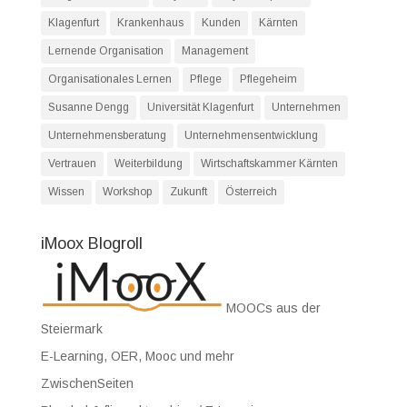
Klagenfurt
Krankenhaus
Kunden
Kärnten
Lernende Organisation
Management
Organisationales Lernen
Pflege
Pflegeheim
Susanne Dengg
Universität Klagenfurt
Unternehmen
Unternehmensberatung
Unternehmensentwicklung
Vertrauen
Weiterbildung
Wirtschaftskammer Kärnten
Wissen
Workshop
Zukunft
Österreich
iMoox Blogroll
MOOCs aus der
Steiermark
E-Learning, OER, Mooc und mehr
ZwischenSeiten