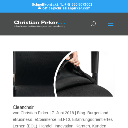
Schnellkontakt:
+43 660 9073001
office@christianpirker.com
Cleanchair
von
Christian Pirker
|
7. Juni 2018
|
Blog
,
Burgenland
,
eBusiness
,
eCommerce
,
ELF10
,
Erfahrungsorientiertes
Lernen (EOL)
,
Handel
,
Innovation
,
Kärnten
,
Kunden
,