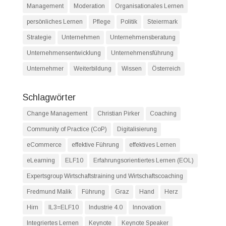
Management
Moderation
Organisationales Lernen
persönliches Lernen
Pflege
Politik
Steiermark
Strategie
Unternehmen
Unternehmensberatung
Unternehmensentwicklung
Unternehmensführung
Unternehmer
Weiterbildung
Wissen
Österreich
Schlagwörter
Change Management
Christian Pirker
Coaching
Community of Practice (CoP)
Digitalisierung
eCommerce
effektive Führung
effektives Lernen
eLearning
ELF10
Erfahrungsorientiertes Lernen (EOL)
Expertsgroup Wirtschaftstraining und Wirtschaftscoaching
Fredmund Malik
Führung
Graz
Hand
Herz
Hirn
IL3=ELF10
Industrie 4.0
Innovation
Integriertes Lernen
Keynote
Keynote Speaker