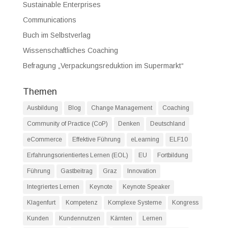
Sustainable Enterprises
Communications
Buch im Selbstverlag
Wissenschaftliches Coaching
Befragung „Verpackungsreduktion im Supermarkt“
Themen
Ausbildung
Blog
Change Management
Coaching
Community of Practice (CoP)
Denken
Deutschland
eCommerce
Effektive Führung
eLearning
ELF10
Erfahrungsorientiertes Lernen (EOL)
EU
Fortbildung
Führung
Gastbeitrag
Graz
Innovation
Integriertes Lernen
Keynote
Keynote Speaker
Klagenfurt
Kompetenz
Komplexe Systeme
Kongress
Kunden
Kundennutzen
Kärnten
Lernen