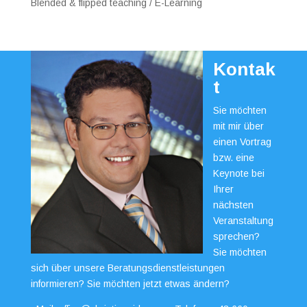
Blended & flipped teaching / E-Learning
Kontak
t
Sie möchten
mit mir über
einen Vortrag
bzw. eine
Keynote bei
Ihrer
nächsten
Veranstaltung
sprechen?
Sie möchten
sich über unsere Beratungsdienstleistungen
informieren? Sie möchten jetzt etwas ändern?