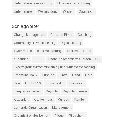
Unternehmensentwicklung
Unternehmensführung
Unternehmer
Weiterbildung
Wissen
Österreich
Schlagwörter
Change Management
Christian Pirker
Coaching
Community of Practice (CoP)
Digitalisierung
eCommerce
effektive Führung
effektives Lernen
eLearning
ELF10
Erfahrungsorientiertes Lernen (EOL)
Expertsgroup Wirtschaftstraining und Wirtschaftscoaching
Fredmund Malik
Führung
Graz
Hand
Herz
Hirn
IL3=ELF10
Industrie 4.0
Innovation
Integriertes Lernen
Keynote
Keynote Speaker
Klagenfurt
Krankenhaus
Kunden
Kärnten
Lernende Organisation
Management
Organisationales Lernen
Pflege
Pflegeheim