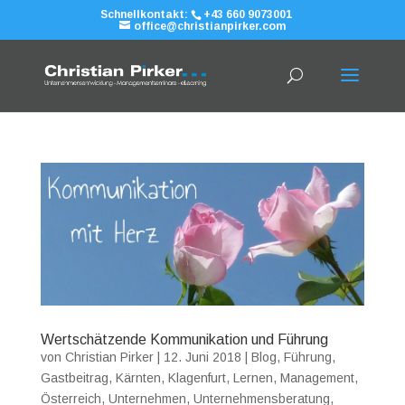
Schnellkontakt:
+43 660 9073001
office@christianpirker.com
Wertschätzende Kommunikation und Führung
von
Christian Pirker
|
12. Juni 2018
|
Blog
,
Führung
,
Gastbeitrag
,
Kärnten
,
Klagenfurt
,
Lernen
,
Management
,
Österreich
,
Unternehmen
,
Unternehmensberatung
,