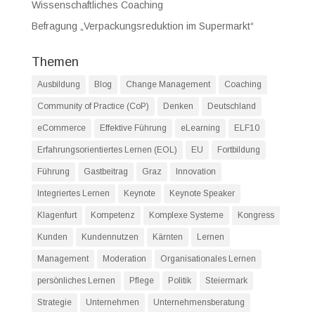
Wissenschaftliches Coaching
Befragung „Verpackungsreduktion im Supermarkt“
Themen
Ausbildung
Blog
Change Management
Coaching
Community of Practice (CoP)
Denken
Deutschland
eCommerce
Effektive Führung
eLearning
ELF10
Erfahrungsorientiertes Lernen (EOL)
EU
Fortbildung
Führung
Gastbeitrag
Graz
Innovation
Integriertes Lernen
Keynote
Keynote Speaker
Klagenfurt
Kompetenz
Komplexe Systeme
Kongress
Kunden
Kundennutzen
Kärnten
Lernen
Management
Moderation
Organisationales Lernen
persönliches Lernen
Pflege
Politik
Steiermark
Strategie
Unternehmen
Unternehmensberatung