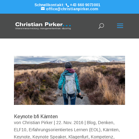
Schnellkontakt:
+43 660 9073001
office@christianpirker.com
Keynote bfi Kärnten
von
Christian Pirker
|
22. Nov. 2016
|
Blog
,
Denken
,
ELF10
,
Erfahrungsorientiertes Lernen (EOL)
,
Kärnten
,
Keynote
,
Keynote Speaker
,
Klagenfurt
,
Kompetenz
,