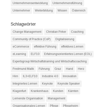
Unternehmensentwicklung
Unternehmensführung
Unternehmer
Weiterbildung
Wissen
Österreich
Schlagwörter
Change Management
Christian Pirker
Coaching
Community of Practice (CoP)
Digitalisierung
eCommerce
effektive Führung
effektives Lernen
eLearning
ELF10
Erfahrungsorientiertes Lernen (EOL)
Expertsgroup Wirtschaftstraining und Wirtschaftscoaching
Fredmund Malik
Führung
Graz
Hand
Herz
Hirn
IL3=ELF10
Industrie 4.0
Innovation
Integriertes Lernen
Keynote
Keynote Speaker
Klagenfurt
Krankenhaus
Kunden
Kärnten
Lernende Organisation
Management
Organisationales Lernen
Pflege
Pflegeheim