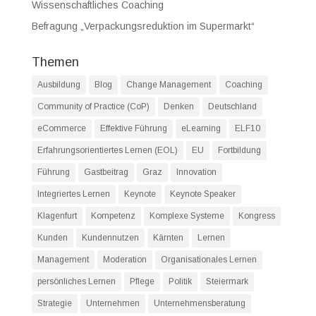
Wissenschaftliches Coaching
Befragung „Verpackungsreduktion im Supermarkt“
Themen
Ausbildung
Blog
Change Management
Coaching
Community of Practice (CoP)
Denken
Deutschland
eCommerce
Effektive Führung
eLearning
ELF10
Erfahrungsorientiertes Lernen (EOL)
EU
Fortbildung
Führung
Gastbeitrag
Graz
Innovation
Integriertes Lernen
Keynote
Keynote Speaker
Klagenfurt
Kompetenz
Komplexe Systeme
Kongress
Kunden
Kundennutzen
Kärnten
Lernen
Management
Moderation
Organisationales Lernen
persönliches Lernen
Pflege
Politik
Steiermark
Strategie
Unternehmen
Unternehmensberatung