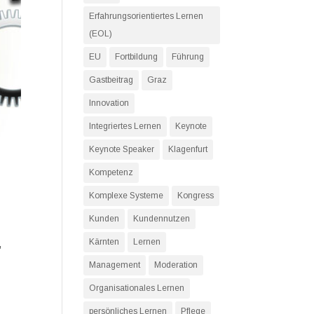
Erfahrungsorientiertes Lernen
(EOL)
EU
Fortbildung
Führung
Gastbeitrag
Graz
Innovation
Integriertes Lernen
Keynote
Keynote Speaker
Klagenfurt
Kompetenz
Komplexe Systeme
Kongress
Kunden
Kundennutzen
Kärnten
Lernen
,
Management
Moderation
Organisationales Lernen
persönliches Lernen
Pflege