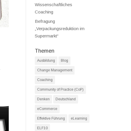
Wissenschaftliches
Coaching
Befragung
„Verpackungsreduktion im
Supermarkt“
Themen
Ausbildung
Blog
r
Change Management
Coaching
Community of Practice (CoP)
Denken
Deutschland
eCommerce
Effektive Führung
eLearning
ELF10