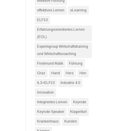
effektive Führung
effektives Lernen
eLearning
ELF10
Erfahrungsorientiertes Lernen
(EOL)
Expertsgroup Wirtschaftstraining
und Wirtschaftscoaching
Fredmund Malik
Führung
Graz
Hand
Herz
Hirn
IL3=ELF10
Industrie 4.0
Innovation
Integriertes Lernen
Keynote
Keynote Speaker
Klagenfurt
Krankenhaus
Kunden