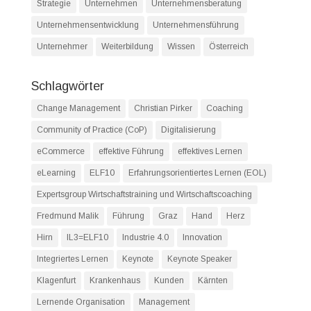
Strategie
Unternehmen
Unternehmensberatung
Unternehmensentwicklung
Unternehmensführung
Unternehmer
Weiterbildung
Wissen
Österreich
Schlagwörter
Change Management
Christian Pirker
Coaching
Community of Practice (CoP)
Digitalisierung
eCommerce
effektive Führung
effektives Lernen
eLearning
ELF10
Erfahrungsorientiertes Lernen (EOL)
Expertsgroup Wirtschaftstraining und Wirtschaftscoaching
Fredmund Malik
Führung
Graz
Hand
Herz
Hirn
IL3=ELF10
Industrie 4.0
Innovation
Integriertes Lernen
Keynote
Keynote Speaker
Klagenfurt
Krankenhaus
Kunden
Kärnten
Lernende Organisation
Management