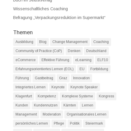
Wissenschaftliches Coaching
Befragung „Verpackungsreduktion im Supermarkt“
Themen
Ausbildung
Blog
Change Management
Coaching
Community of Practice (CoP)
Denken
Deutschland
eCommerce
Effektive Führung
eLearning
ELF10
Erfahrungsorientiertes Lernen (EOL)
EU
Fortbildung
Führung
Gastbeitrag
Graz
Innovation
Integriertes Lernen
Keynote
Keynote Speaker
Klagenfurt
Kompetenz
Komplexe Systeme
Kongress
Kunden
Kundennutzen
Kärnten
Lernen
Management
Moderation
Organisationales Lernen
persönliches Lernen
Pflege
Politik
Steiermark