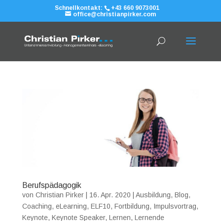
Schnellkontakt:
+43 660 9073001
office@christianpirker.com
Berufspädagogik
von
Christian Pirker
|
16. Apr. 2020
|
Ausbildung
,
Blog
,
Coaching
,
eLearning
,
ELF10
,
Fortbildung
,
Impulsvortrag
,
Keynote
,
Keynote Speaker
,
Lernen
,
Lernende