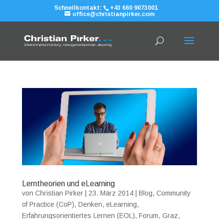
Schnellkontakt:
+43 660 9073001
office@christianpirker.com
Lerntheorien und eLearning
von
Christian Pirker
|
23. März 2014
|
Blog
,
Community
of Practice (CoP)
,
Denken
,
eLearning
,
Erfahrungsorientiertes Lernen (EOL)
,
Forum
,
Graz
,