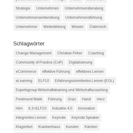
Strategie
Unternehmen
Unternehmensberatung
Unternehmensentwicklung
Unternehmensführung
Unternehmer
Weiterbildung
Wissen
Österreich
Schlagwörter
Change Management
Christian Pirker
Coaching
Community of Practice (CoP)
Digitalisierung
eCommerce
effektive Führung
effektives Lernen
eLearning
ELF10
Erfahrungsorientiertes Lernen (EOL)
Expertsgroup Wirtschaftstraining und Wirtschaftscoaching
Fredmund Malik
Führung
Graz
Hand
Herz
Hirn
IL3=ELF10
Industrie 4.0
Innovation
Integriertes Lernen
Keynote
Keynote Speaker
Klagenfurt
Krankenhaus
Kunden
Kärnten