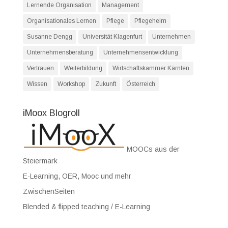
Lernende Organisation
Management
Organisationales Lernen
Pflege
Pflegeheim
Susanne Dengg
Universität Klagenfurt
Unternehmen
Unternehmensberatung
Unternehmensentwicklung
Vertrauen
Weiterbildung
Wirtschaftskammer Kärnten
Wissen
Workshop
Zukunft
Österreich
iMoox Blogroll
MOOCs aus der
Steiermark
E-Learning, OER, Mooc und mehr
ZwischenSeiten
Blended & flipped teaching / E-Learning