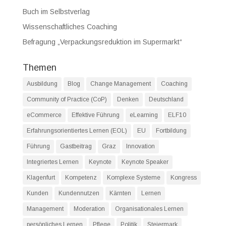
Buch im Selbstverlag
Wissenschaftliches Coaching
Befragung „Verpackungsreduktion im Supermarkt“
Themen
Ausbildung
Blog
Change Management
Coaching
Community of Practice (CoP)
Denken
Deutschland
eCommerce
Effektive Führung
eLearning
ELF10
Erfahrungsorientiertes Lernen (EOL)
EU
Fortbildung
Führung
Gastbeitrag
Graz
Innovation
Integriertes Lernen
Keynote
Keynote Speaker
Klagenfurt
Kompetenz
Komplexe Systeme
Kongress
Kunden
Kundennutzen
Kärnten
Lernen
Management
Moderation
Organisationales Lernen
persönliches Lernen
Pflege
Politik
Steiermark