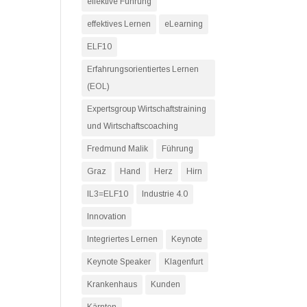
effektive Führung
effektives Lernen
eLearning
ELF10
Erfahrungsorientiertes Lernen
(EOL)
Expertsgroup Wirtschaftstraining
und Wirtschaftscoaching
Fredmund Malik
Führung
Graz
Hand
Herz
Hirn
IL3=ELF10
Industrie 4.0
Innovation
Integriertes Lernen
Keynote
Keynote Speaker
Klagenfurt
Krankenhaus
Kunden