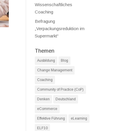
Wissenschaftliches
Coaching
Befragung
„Verpackungsreduktion im
Supermarkt“
Themen
Ausbildung
Blog
Change Management
Coaching
Community of Practice (CoP)
Denken
Deutschland
eCommerce
Effektive Führung
eLearning
ELF10