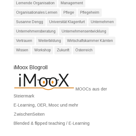
Lernende Organisation
Management
Organisationales Lernen
Pflege
Pflegeheim
Susanne Dengg
Universität Klagenfurt
Unternehmen
Unternehmensberatung
Unternehmensentwicklung
Vertrauen
Weiterbildung
Wirtschaftskammer Kärnten
Wissen
Workshop
Zukunft
Österreich
iMoox Blogroll
MOOCs aus der
Steiermark
E-Learning, OER, Mooc und mehr
ZwischenSeiten
Blended & flipped teaching / E-Learning