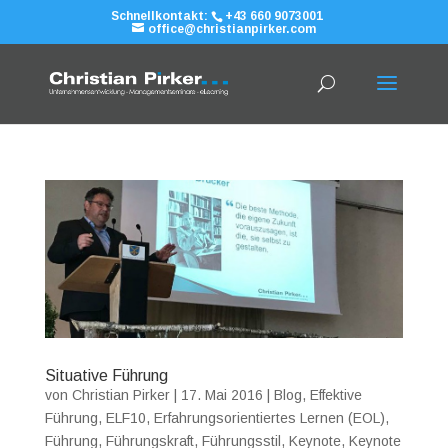
Schnellkontakt:
+43 660 9073001
office@christianpirker.com
Situative Führung
von
Christian Pirker
|
17. Mai 2016
|
Blog
,
Effektive
Führung
,
ELF10
,
Erfahrungsorientiertes Lernen (EOL)
,
Führung
,
Führungskraft
,
Führungsstil
,
Keynote
,
Keynote