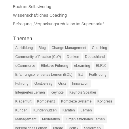
Buch im Selbstverlag
Wissenschaftliches Coaching
Befragung „Verpackungsreduktion im Supermarkt“
Themen
Ausbildung
Blog
Change Management
Coaching
Community of Practice (CoP)
Denken
Deutschland
eCommerce
Effektive Führung
eLearning
ELF10
Erfahrungsorientiertes Lernen (EOL)
EU
Fortbildung
Führung
Gastbeitrag
Graz
Innovation
Integriertes Lernen
Keynote
Keynote Speaker
Klagenfurt
Kompetenz
Komplexe Systeme
Kongress
Kunden
Kundennutzen
Kärnten
Lernen
Management
Moderation
Organisationales Lernen
persönliches Lernen
Pflege
Politik
Steiermark