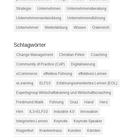
Strategie
Unternehmen
Unternehmensberatung
Unternehmensentwicklung
Unternehmensführung
Unternehmer
Weiterbildung
Wissen
Österreich
Schlagwörter
Change Management
Christian Pirker
Coaching
Community of Practice (CoP)
Digitalisierung
eCommerce
effektive Führung
effektives Lernen
eLearning
ELF10
Erfahrungsorientiertes Lernen (EOL)
Expertsgroup Wirtschaftstraining und Wirtschaftscoaching
Fredmund Malik
Führung
Graz
Hand
Herz
Hirn
IL3=ELF10
Industrie 4.0
Innovation
Integriertes Lernen
Keynote
Keynote Speaker
Klagenfurt
Krankenhaus
Kunden
Kärnten