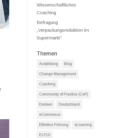
Wissenschaftliches
Coaching
Befragung
„Verpackungsreduktion im
Supermarkt“
Themen
,
Ausbildung
Blog
Change Management
Coaching
r
Community of Practice (CoP)
Denken
Deutschland
eCommerce
Effektive Führung
eLearning
ELF10