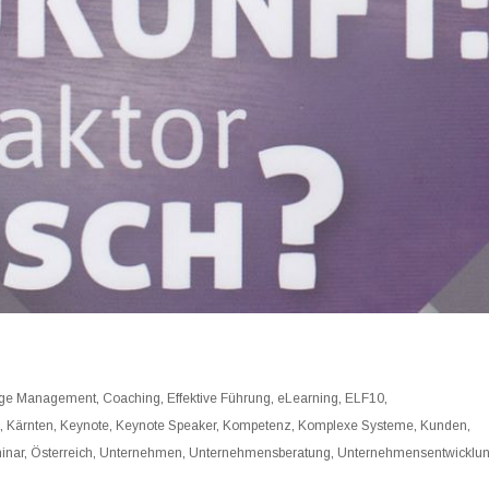
ge Management
,
Coaching
,
Effektive Führung
,
eLearning
,
ELF10
,
n
,
Kärnten
,
Keynote
,
Keynote Speaker
,
Kompetenz
,
Komplexe Systeme
,
Kunden
,
inar
,
Österreich
,
Unternehmen
,
Unternehmensberatung
,
Unternehmensentwicklu