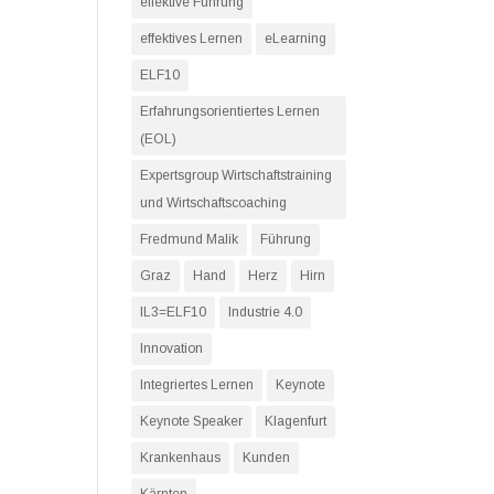
effektive Führung
effektives Lernen
eLearning
ELF10
Erfahrungsorientiertes Lernen
(EOL)
Expertsgroup Wirtschaftstraining
und Wirtschaftscoaching
Fredmund Malik
Führung
Graz
Hand
Herz
Hirn
IL3=ELF10
Industrie 4.0
Innovation
Integriertes Lernen
Keynote
Keynote Speaker
Klagenfurt
Krankenhaus
Kunden