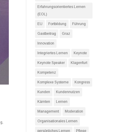
Erfahrungsorientiertes Lernen
(EOL)
EU
Fortbildung
Führung
Gastbeitrag
Graz
Innovation
Integriertes Lernen
Keynote
Keynote Speaker
Klagenfurt
Kompetenz
Komplexe Systeme
Kongress
Kunden
Kundennutzen
Kärnten
Lernen
Management
Moderation
Organisationales Lernen
ng
,
persönliches Lernen
Pflege