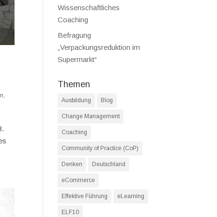
Wissenschaftliches
Coaching
Befragung
„Verpackungsreduktion im
Supermarkt“
Themen
en
,
Ausbildung
Blog
Change Management
3.
Coaching
es
Community of Practice (CoP)
Denken
Deutschland
eCommerce
Effektive Führung
eLearning
ELF10