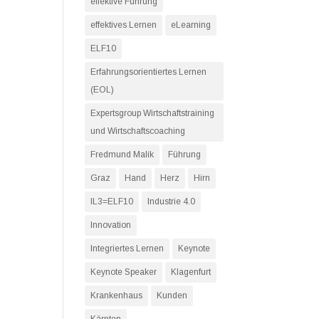
effektive Führung
effektives Lernen
eLearning
ELF10
Erfahrungsorientiertes Lernen
(EOL)
Expertsgroup Wirtschaftstraining
und Wirtschaftscoaching
Fredmund Malik
Führung
Graz
Hand
Herz
Hirn
IL3=ELF10
Industrie 4.0
Innovation
Integriertes Lernen
Keynote
Keynote Speaker
Klagenfurt
Krankenhaus
Kunden