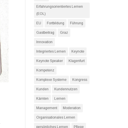
Erfahrungsorientiertes Lernen
(EOL)
EU
Fortbildung
Führung
Gastbeitrag
Graz
Innovation
Integriertes Lernen
Keynote
Keynote Speaker
Klagenfurt
Kompetenz
Komplexe Systeme
Kongress
Kunden
Kundennutzen
Kärnten
Lernen
Management
Moderation
Organisationales Lernen
r
persönliches Lernen
Pflege