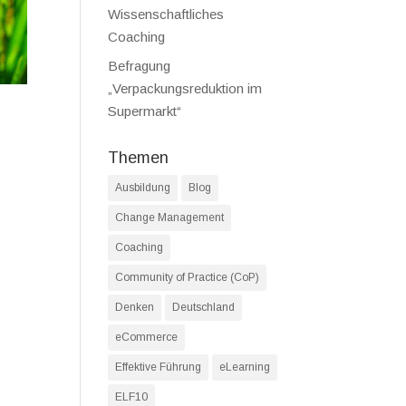
Wissenschaftliches
Coaching
Befragung
„Verpackungsreduktion im
Supermarkt“
Themen
Ausbildung
Blog
Change Management
Coaching
Community of Practice (CoP)
Denken
Deutschland
eCommerce
Effektive Führung
eLearning
ELF10