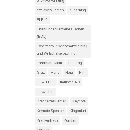
effektive Führung
effektives Lernen
eLearning
ELF10
Erfahrungsorientiertes Lernen
(EOL)
Expertsgroup Wirtschaftstraining
und Wirtschaftscoaching
Fredmund Malik
Führung
Graz
Hand
Herz
Hirn
IL3=ELF10
Industrie 4.0
Innovation
Integriertes Lernen
Keynote
Keynote Speaker
Klagenfurt
Krankenhaus
Kunden