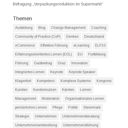
Befragung „Verpackungsreduktion im Supermarkt“
Themen
Ausbildung
Blog
Change Management
Coaching
Community of Practice (CoP)
Denken
Deutschland
eCommerce
Effektive Führung
eLearning
ELF10
Erfahrungsorientiertes Lernen (EOL)
EU
Fortbildung
Führung
Gastbeitrag
Graz
Innovation
Integriertes Lernen
Keynote
Keynote Speaker
Klagenfurt
Kompetenz
Komplexe Systeme
Kongress
Kunden
Kundennutzen
Kärnten
Lernen
Management
Moderation
Organisationales Lernen
persönliches Lernen
Pflege
Politik
Steiermark
Strategie
Unternehmen
Unternehmensberatung
Unternehmensentwicklung
Unternehmensführung