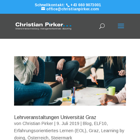
Schnellkontakt:
+43 660 9073001
office@christianpirker.com
Lehrveranstaltungen Universität Graz
von
Christian Pirker
|
9. Juli 2019
|
Blog
,
ELF10
,
Erfahrungsorientiertes Lernen (EOL)
,
Graz
,
Learning by
doing
,
Österreich
,
Steiermark