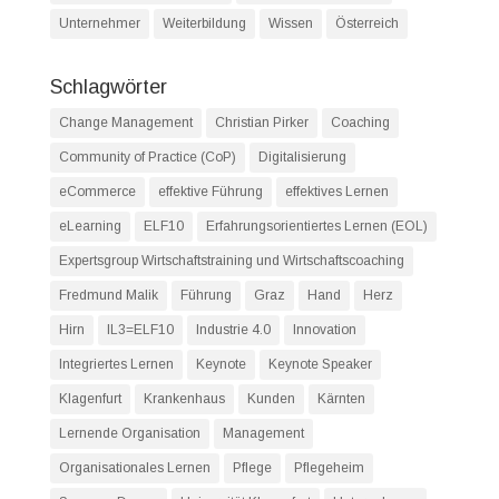
Unternehmer
Weiterbildung
Wissen
Österreich
Schlagwörter
Change Management
Christian Pirker
Coaching
Community of Practice (CoP)
Digitalisierung
eCommerce
effektive Führung
effektives Lernen
eLearning
ELF10
Erfahrungsorientiertes Lernen (EOL)
Expertsgroup Wirtschaftstraining und Wirtschaftscoaching
Fredmund Malik
Führung
Graz
Hand
Herz
Hirn
IL3=ELF10
Industrie 4.0
Innovation
Integriertes Lernen
Keynote
Keynote Speaker
Klagenfurt
Krankenhaus
Kunden
Kärnten
Lernende Organisation
Management
Organisationales Lernen
Pflege
Pflegeheim