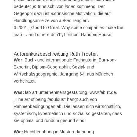
bedeutet ‚
in
-trinsisch‘ von
innen
kommend. Der
Gegenpol dazu ist
ex
trinsische Motivation, die auf
Handlungsanreize von
außen
reagiert.
3 2001, „Good to Great. Why some companies make the
leap … and others don’t“, London: Random House.
Autorenkurzbeschreibung Ruth Tröster:
Wer:
Buch- und internationale Fachautorin, Burn-on-
Expertin, Diplom-Geographin: Sozial- und
Wirtschaftsgeographie, Jahrgang 64, aus München,
verheiratet.
Was:
fab art unternehmensgestaltung: www.fab-rt.de.
„The
art
of being
fab
ulous“ hängt auch von
Rahmenbedingungen ab. Die lassen sich wirtschaftlich,
systemisch, kybernetisch und sozial so gestalten, dass
sie optimal und rundum gesund sind.
Wie:
Hochbegabung in Mustererkennung: