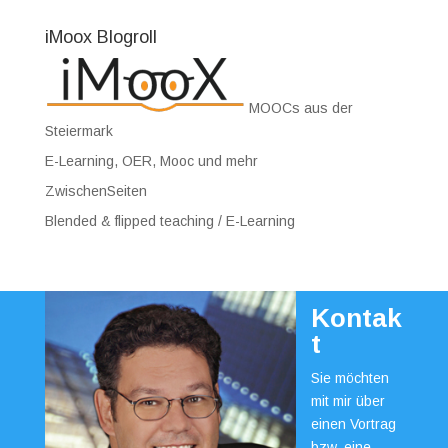
iMoox Blogroll
MOOCs aus der
Steiermark
E-Learning, OER, Mooc und mehr
ZwischenSeiten
Blended & flipped teaching / E-Learning
Kontak
t
Sie möchten
mit mir über
einen Vortrag
bzw. eine