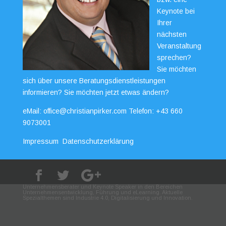
Keynote bei
Ihrer
nächsten
Veranstaltung
sprechen?
Sie möchten
sich über unsere Beratungsdienstleistungen
informieren? Sie möchten jetzt etwas ändern?
eMail:
office@christianpirker.com
Telefon:
+43 660
9073001
Impressum
Datenschutzerklärung
Unternehmensberater und Keynote Speaker in den Bereichen
Unternehmensentwicklung, Führung und eLearning. Aktuelle
Spezialthemen sind Industrie 4.0, Digitalisierung und Innovation.