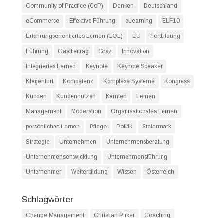
Community of Practice (CoP)
Denken
Deutschland
eCommerce
Effektive Führung
eLearning
ELF10
Erfahrungsorientiertes Lernen (EOL)
EU
Fortbildung
Führung
Gastbeitrag
Graz
Innovation
Integriertes Lernen
Keynote
Keynote Speaker
Klagenfurt
Kompetenz
Komplexe Systeme
Kongress
Kunden
Kundennutzen
Kärnten
Lernen
Management
Moderation
Organisationales Lernen
persönliches Lernen
Pflege
Politik
Steiermark
Strategie
Unternehmen
Unternehmensberatung
Unternehmensentwicklung
Unternehmensführung
Unternehmer
Weiterbildung
Wissen
Österreich
Schlagwörter
Change Management
Christian Pirker
Coaching