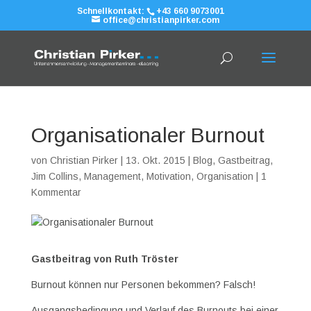
Schnellkontakt:
+43 660 9073001
office@christianpirker.com
Organisationaler Burnout
von
Christian Pirker
|
13. Okt. 2015
|
Blog
,
Gastbeitrag
,
Jim Collins
,
Management
,
Motivation
,
Organisation
|
1
Kommentar
Gastbeitrag von Ruth Tröster
Burnout können nur Personen bekommen? Falsch!
Ausgangsbedingung und Verlauf des Burnouts bei einer