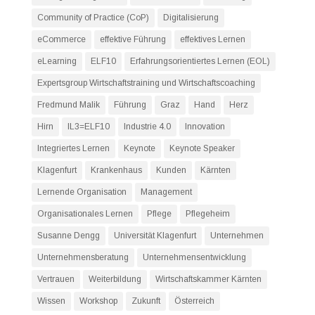
Community of Practice (CoP)
Digitalisierung
eCommerce
effektive Führung
effektives Lernen
eLearning
ELF10
Erfahrungsorientiertes Lernen (EOL)
Expertsgroup Wirtschaftstraining und Wirtschaftscoaching
Fredmund Malik
Führung
Graz
Hand
Herz
Hirn
IL3=ELF10
Industrie 4.0
Innovation
Integriertes Lernen
Keynote
Keynote Speaker
Klagenfurt
Krankenhaus
Kunden
Kärnten
Lernende Organisation
Management
Organisationales Lernen
Pflege
Pflegeheim
Susanne Dengg
Universität Klagenfurt
Unternehmen
Unternehmensberatung
Unternehmensentwicklung
Vertrauen
Weiterbildung
Wirtschaftskammer Kärnten
Wissen
Workshop
Zukunft
Österreich