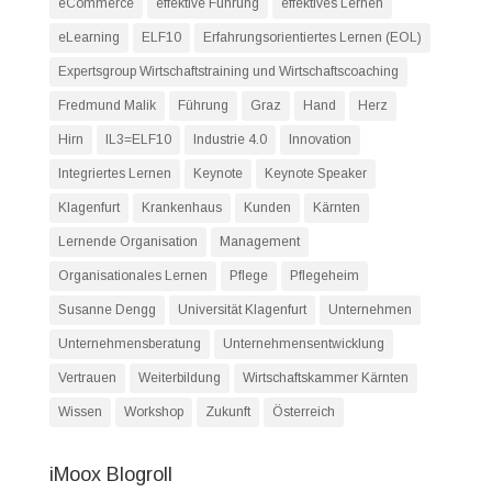
eCommerce
effektive Führung
effektives Lernen
eLearning
ELF10
Erfahrungsorientiertes Lernen (EOL)
Expertsgroup Wirtschaftstraining und Wirtschaftscoaching
Fredmund Malik
Führung
Graz
Hand
Herz
Hirn
IL3=ELF10
Industrie 4.0
Innovation
Integriertes Lernen
Keynote
Keynote Speaker
Klagenfurt
Krankenhaus
Kunden
Kärnten
Lernende Organisation
Management
Organisationales Lernen
Pflege
Pflegeheim
Susanne Dengg
Universität Klagenfurt
Unternehmen
Unternehmensberatung
Unternehmensentwicklung
Vertrauen
Weiterbildung
Wirtschaftskammer Kärnten
Wissen
Workshop
Zukunft
Österreich
iMoox Blogroll