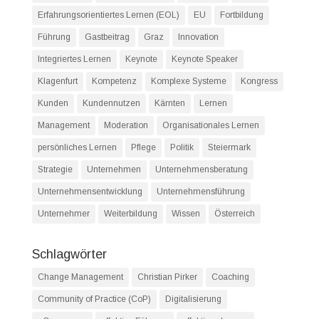
Erfahrungsorientiertes Lernen (EOL)
EU
Fortbildung
Führung
Gastbeitrag
Graz
Innovation
Integriertes Lernen
Keynote
Keynote Speaker
Klagenfurt
Kompetenz
Komplexe Systeme
Kongress
Kunden
Kundennutzen
Kärnten
Lernen
Management
Moderation
Organisationales Lernen
persönliches Lernen
Pflege
Politik
Steiermark
Strategie
Unternehmen
Unternehmensberatung
Unternehmensentwicklung
Unternehmensführung
Unternehmer
Weiterbildung
Wissen
Österreich
Schlagwörter
Change Management
Christian Pirker
Coaching
Community of Practice (CoP)
Digitalisierung