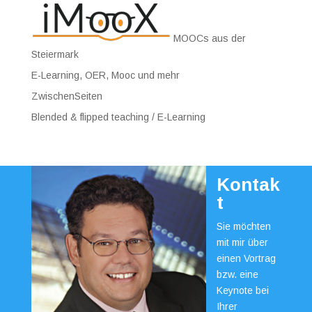
MOOCs aus der
Steiermark
E-Learning, OER, Mooc und mehr
ZwischenSeiten
Blended & flipped teaching / E-Learning
Kontak
t
Sie möchten
mit mir über
einen Vortrag
bzw. eine
Keynote bei
Ihrer