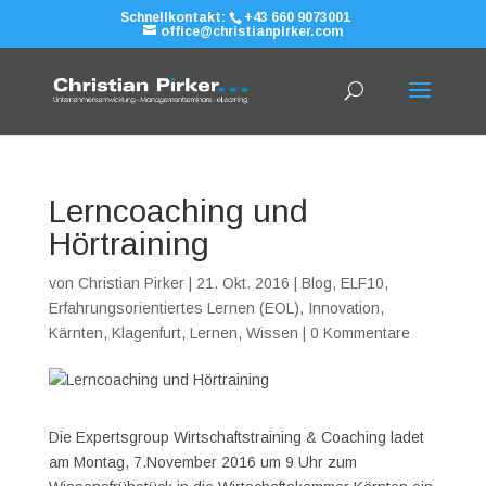
Schnellkontakt:
+43 660 9073001
office@christianpirker.com
Lerncoaching und
Hörtraining
von
Christian Pirker
|
21. Okt. 2016
|
Blog
,
ELF10
,
Erfahrungsorientiertes Lernen (EOL)
,
Innovation
,
Kärnten
,
Klagenfurt
,
Lernen
,
Wissen
|
0 Kommentare
Die Expertsgroup Wirtschaftstraining & Coaching ladet
am Montag, 7.November 2016 um 9 Uhr zum