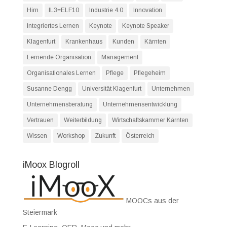
Hirn
IL3=ELF10
Industrie 4.0
Innovation
Integriertes Lernen
Keynote
Keynote Speaker
Klagenfurt
Krankenhaus
Kunden
Kärnten
Lernende Organisation
Management
Organisationales Lernen
Pflege
Pflegeheim
Susanne Dengg
Universität Klagenfurt
Unternehmen
Unternehmensberatung
Unternehmensentwicklung
Vertrauen
Weiterbildung
Wirtschaftskammer Kärnten
Wissen
Workshop
Zukunft
Österreich
iMoox Blogroll
MOOCs aus der
Steiermark