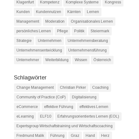
Klagenfurt
Kompetenz
Komplexe Systeme
Kongress
Kunden
Kundennutzen
Kärnten
Lernen
Management
Moderation
Organisationales Lernen
persönliches Lernen
Pflege
Politik
Steiermark
Strategie
Unternehmen
Unternehmensberatung
Unternehmensentwicklung
Unternehmensführung
Unternehmer
Weiterbildung
Wissen
Österreich
Schlagwörter
Change Management
Christian Pirker
Coaching
Community of Practice (CoP)
Digitalisierung
eCommerce
effektive Führung
effektives Lernen
eLearning
ELF10
Erfahrungsorientiertes Lernen (EOL)
Expertsgroup Wirtschaftstraining und Wirtschaftscoaching
Fredmund Malik
Führung
Graz
Hand
Herz