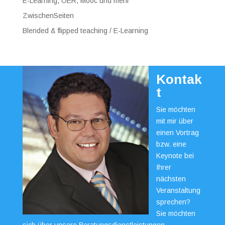
E-Learning, OER, Mooc und mehr
ZwischenSeiten
Blended & flipped teaching / E-Learning
Kontak
t
Sie möchten
mit mir über
einen Vortrag
bzw. eine
Keynote bei
Ihrer
nächsten
Veranstaltung
sprechen?
Sie möchten
sich über unsere Beratungsdienstleistungen