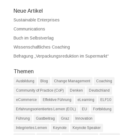
Neue Artikel
Sustainable Enterprises
Communications
Buch im Selbstverlag
Wissenschaftliches Coaching
Befragung „Verpackungsreduktion im Supermarkt“
Themen
Ausbildung
Blog
Change Management
Coaching
Community of Practice (CoP)
Denken
Deutschland
eCommerce
Effektive Führung
eLearning
ELF10
Erfahrungsorientiertes Lernen (EOL)
EU
Fortbildung
Führung
Gastbeitrag
Graz
Innovation
Integriertes Lernen
Keynote
Keynote Speaker