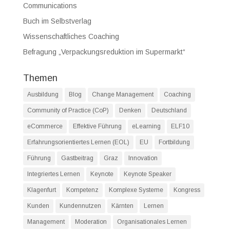
Communications
Buch im Selbstverlag
Wissenschaftliches Coaching
Befragung „Verpackungsreduktion im Supermarkt“
Themen
Ausbildung
Blog
Change Management
Coaching
Community of Practice (CoP)
Denken
Deutschland
eCommerce
Effektive Führung
eLearning
ELF10
Erfahrungsorientiertes Lernen (EOL)
EU
Fortbildung
Führung
Gastbeitrag
Graz
Innovation
Integriertes Lernen
Keynote
Keynote Speaker
Klagenfurt
Kompetenz
Komplexe Systeme
Kongress
Kunden
Kundennutzen
Kärnten
Lernen
Management
Moderation
Organisationales Lernen