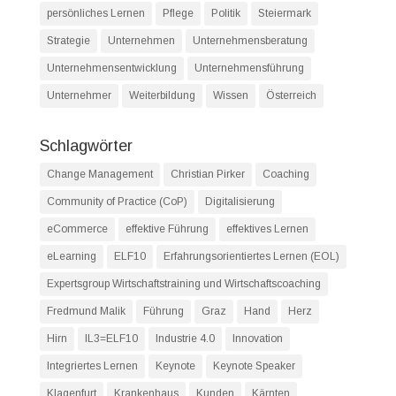
persönliches Lernen
Pflege
Politik
Steiermark
Strategie
Unternehmen
Unternehmensberatung
Unternehmensentwicklung
Unternehmensführung
Unternehmer
Weiterbildung
Wissen
Österreich
Schlagwörter
Change Management
Christian Pirker
Coaching
Community of Practice (CoP)
Digitalisierung
eCommerce
effektive Führung
effektives Lernen
eLearning
ELF10
Erfahrungsorientiertes Lernen (EOL)
Expertsgroup Wirtschaftstraining und Wirtschaftscoaching
Fredmund Malik
Führung
Graz
Hand
Herz
Hirn
IL3=ELF10
Industrie 4.0
Innovation
Integriertes Lernen
Keynote
Keynote Speaker
Klagenfurt
Krankenhaus
Kunden
Kärnten