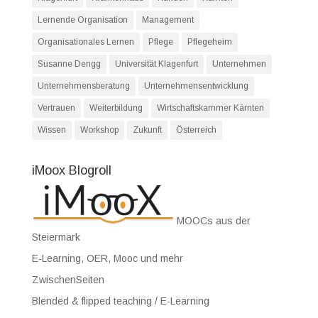
Lernende Organisation
Management
Organisationales Lernen
Pflege
Pflegeheim
Susanne Dengg
Universität Klagenfurt
Unternehmen
Unternehmensberatung
Unternehmensentwicklung
Vertrauen
Weiterbildung
Wirtschaftskammer Kärnten
Wissen
Workshop
Zukunft
Österreich
iMoox Blogroll
MOOCs aus der
Steiermark
E-Learning, OER, Mooc und mehr
ZwischenSeiten
Blended & flipped teaching / E-Learning