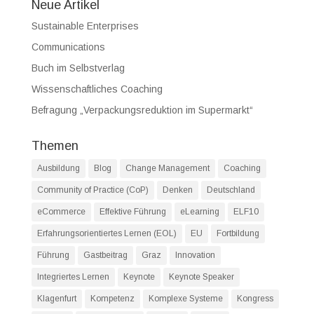
Neue Artikel
Sustainable Enterprises
Communications
Buch im Selbstverlag
Wissenschaftliches Coaching
Befragung „Verpackungsreduktion im Supermarkt“
Themen
Ausbildung
Blog
Change Management
Coaching
Community of Practice (CoP)
Denken
Deutschland
eCommerce
Effektive Führung
eLearning
ELF10
Erfahrungsorientiertes Lernen (EOL)
EU
Fortbildung
Führung
Gastbeitrag
Graz
Innovation
Integriertes Lernen
Keynote
Keynote Speaker
Klagenfurt
Kompetenz
Komplexe Systeme
Kongress