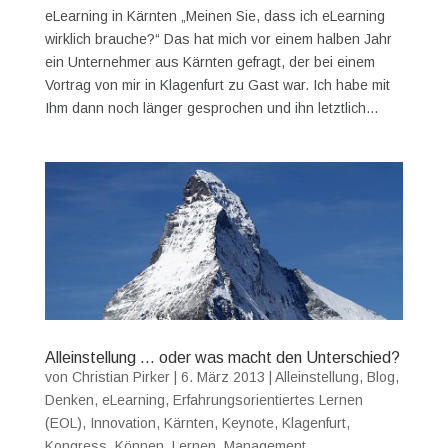
eLearning in Kärnten „Meinen Sie, dass ich eLearning
wirklich brauche?“ Das hat mich vor einem halben Jahr
ein Unternehmer aus Kärnten gefragt, der bei einem
Vortrag von mir in Klagenfurt zu Gast war. Ich habe mit
Ihm dann noch länger gesprochen und ihn letztlich...
Alleinstellung … oder was macht den Unterschied?
von
Christian Pirker
|
6. März 2013
|
Alleinstellung
,
Blog
,
Denken
,
eLearning
,
Erfahrungsorientiertes Lernen
(EOL)
,
Innovation
,
Kärnten
,
Keynote
,
Klagenfurt
,
Kongress
,
Können
,
Lernen
,
Management
,