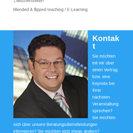
ZwischenSeiten
Blended & flipped teaching / E-Learning
Kontak
t
Sie möchten
mit mir über
einen Vortrag
bzw. eine
Keynote bei
Ihrer
nächsten
Veranstaltung
sprechen?
Sie möchten
sich über unsere Beratungsdienstleistungen
informieren? Sie möchten jetzt etwas ändern?