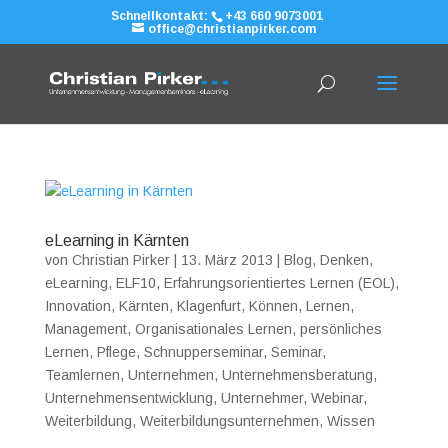
Schnellkontakt:
+43 660 9073001
office@christianpirker.com
eLearning in Kärnten
von
Christian Pirker
|
13. März 2013
|
Blog
,
Denken
,
eLearning
,
ELF10
,
Erfahrungsorientiertes Lernen (EOL)
,
Innovation
,
Kärnten
,
Klagenfurt
,
Können
,
Lernen
,
Management
,
Organisationales Lernen
,
persönliches
Lernen
,
Pflege
,
Schnupperseminar
,
Seminar
,
Teamlernen
,
Unternehmen
,
Unternehmensberatung
,
Unternehmensentwicklung
,
Unternehmer
,
Webinar
,
Weiterbildung
,
Weiterbildungsunternehmen
,
Wissen