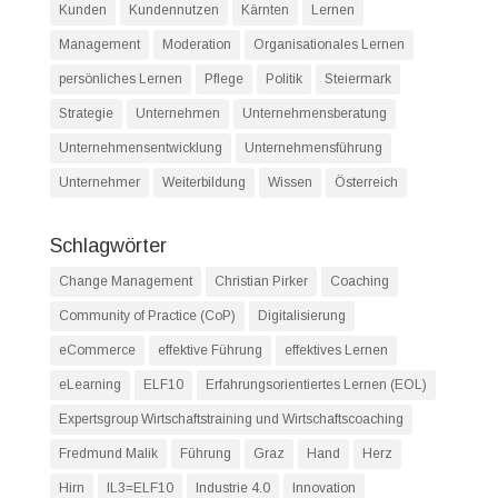
Kunden
Kundennutzen
Kärnten
Lernen
Management
Moderation
Organisationales Lernen
persönliches Lernen
Pflege
Politik
Steiermark
Strategie
Unternehmen
Unternehmensberatung
Unternehmensentwicklung
Unternehmensführung
Unternehmer
Weiterbildung
Wissen
Österreich
Schlagwörter
Change Management
Christian Pirker
Coaching
Community of Practice (CoP)
Digitalisierung
eCommerce
effektive Führung
effektives Lernen
eLearning
ELF10
Erfahrungsorientiertes Lernen (EOL)
Expertsgroup Wirtschaftstraining und Wirtschaftscoaching
Fredmund Malik
Führung
Graz
Hand
Herz
Hirn
IL3=ELF10
Industrie 4.0
Innovation