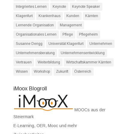
Integriertes Lernen
Keynote
Keynote Speaker
Klagenfurt
Krankenhaus
Kunden
Kärnten
Lernende Organisation
Management
Organisationales Lernen
Pflege
Pflegeheim
Susanne Dengg
Universität Klagenfurt
Unternehmen
Unternehmensberatung
Unternehmensentwicklung
Vertrauen
Weiterbildung
Wirtschaftskammer Kärnten
Wissen
Workshop
Zukunft
Österreich
iMoox Blogroll
MOOCs aus der
Steiermark
E-Learning, OER, Mooc und mehr