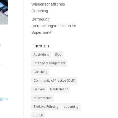
Wissenschaftliches
Coaching
Befragung
„Verpackungsreduktion im
Supermarkt“
r
,
Themen
Ausbildung
Blog
.
Change Management
Coaching
Community of Practice (CoP)
Denken
Deutschland
eCommerce
äge »
Effektive Führung
eLearning
ELF10