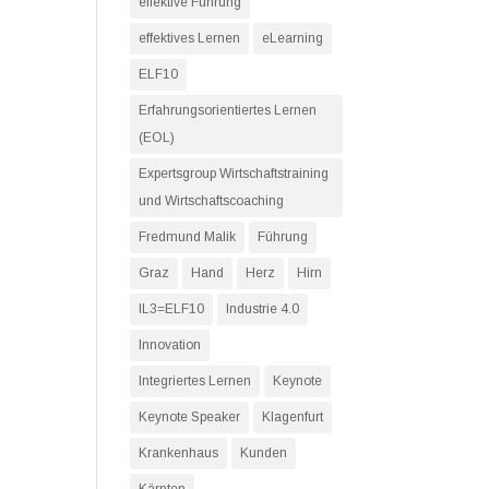
effektive Führung
effektives Lernen
eLearning
ELF10
Erfahrungsorientiertes Lernen
(EOL)
Expertsgroup Wirtschaftstraining
und Wirtschaftscoaching
Fredmund Malik
Führung
Graz
Hand
Herz
Hirn
IL3=ELF10
Industrie 4.0
Innovation
Integriertes Lernen
Keynote
Keynote Speaker
Klagenfurt
Krankenhaus
Kunden