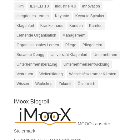
Hirn
IL3=ELF10
Industrie 4.0
Innovation
Integriertes Lernen
Keynote
Keynote Speaker
Klagenfurt
Krankenhaus
Kunden
Kärnten
Lernende Organisation
Management
Organisationales Lernen
Pflege
Pflegeheim
Susanne Dengg
Universität Klagenfurt
Unternehmen
Unternehmensberatung
Unternehmensentwicklung
Vertrauen
Weiterbildung
Wirtschaftskammer Kärnten
Wissen
Workshop
Zukunft
Österreich
iMoox Blogroll
MOOCs aus der
Steiermark