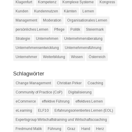
Klagenfurt
Kompetenz
Komplexe Systeme
Kongress
Kunden
Kundennutzen
Kärnten
Lernen
Management
Moderation
Organisationales Lernen
persönliches Lernen
Pflege
Politik
Steiermark
Strategie
Unternehmen
Unternehmensberatung
Unternehmensentwicklung
Unternehmensführung
Unternehmer
Weiterbildung
Wissen
Österreich
Schlagwörter
Change Management
Christian Pirker
Coaching
Community of Practice (CoP)
Digitalisierung
eCommerce
effektive Führung
effektives Lernen
eLearning
ELF10
Erfahrungsorientiertes Lernen (EOL)
Expertsgroup Wirtschaftstraining und Wirtschaftscoaching
Fredmund Malik
Führung
Graz
Hand
Herz