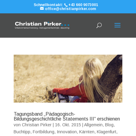
Schnellkontakt:
+43 660 9073001
office@christianpirker.com
Tagungsband „Pädagogisch-
Bildungsgeschichtliche Statements III“ erschienen
von
Christian Pirker
|
16. Okt. 2015
|
Allgemein
,
Blog
,
Buchtipp
,
Fortbildung
,
Innovation
,
Kärnten
,
Klagenfurt
,