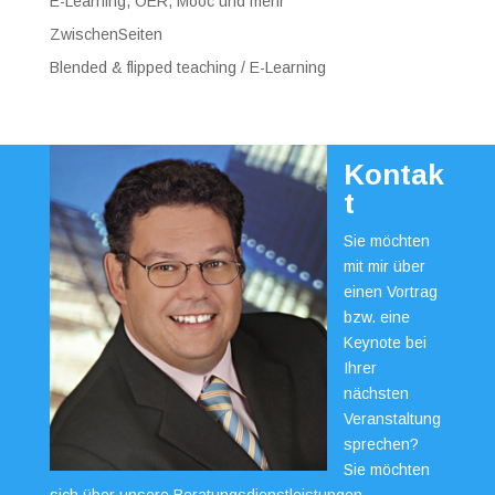
E-Learning, OER, Mooc und mehr
ZwischenSeiten
Blended & flipped teaching / E-Learning
Kontak
t
Sie möchten
mit mir über
einen Vortrag
bzw. eine
Keynote bei
Ihrer
nächsten
Veranstaltung
sprechen?
Sie möchten
sich über unsere Beratungsdienstleistungen