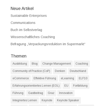
Neue Artikel
Sustainable Enterprises
Communications
Buch im Selbstverlag
Wissenschaftliches Coaching
Befragung „Verpackungsreduktion im Supermarkt“
Themen
Ausbildung
Blog
Change Management
Coaching
Community of Practice (CoP)
Denken
Deutschland
eCommerce
Effektive Führung
eLearning
ELF10
Erfahrungsorientiertes Lernen (EOL)
EU
Fortbildung
Führung
Gastbeitrag
Graz
Innovation
Integriertes Lernen
Keynote
Keynote Speaker