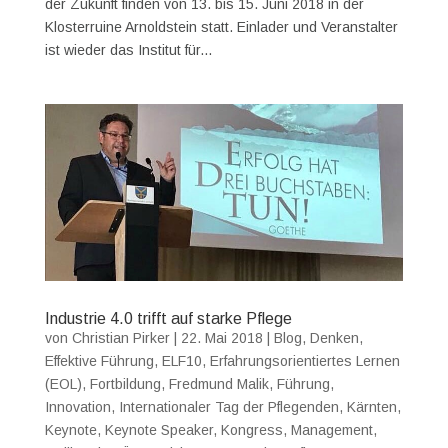
der Zukunft finden von 13. bis 15. Juni 2018 in der
Klosterruine Arnoldstein statt. Einlader und Veranstalter
ist wieder das Institut für...
Industrie 4.0 trifft auf starke Pflege
von
Christian Pirker
|
22. Mai 2018
|
Blog
,
Denken
,
Effektive Führung
,
ELF10
,
Erfahrungsorientiertes Lernen
(EOL)
,
Fortbildung
,
Fredmund Malik
,
Führung
,
Innovation
,
Internationaler Tag der Pflegenden
,
Kärnten
,
Keynote
,
Keynote Speaker
,
Kongress
,
Management
,