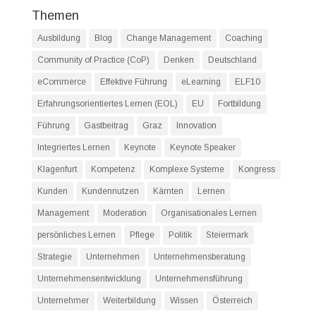
Themen
Ausbildung
Blog
Change Management
Coaching
Community of Practice (CoP)
Denken
Deutschland
eCommerce
Effektive Führung
eLearning
ELF10
Erfahrungsorientiertes Lernen (EOL)
EU
Fortbildung
Führung
Gastbeitrag
Graz
Innovation
Integriertes Lernen
Keynote
Keynote Speaker
Klagenfurt
Kompetenz
Komplexe Systeme
Kongress
Kunden
Kundennutzen
Kärnten
Lernen
Management
Moderation
Organisationales Lernen
persönliches Lernen
Pflege
Politik
Steiermark
Strategie
Unternehmen
Unternehmensberatung
Unternehmensentwicklung
Unternehmensführung
Unternehmer
Weiterbildung
Wissen
Österreich