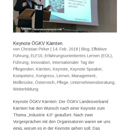
Keynote ÖGKV Kärnten
von
Christian Pirker
|
14. Feb. 2018
|
Blog
,
Effektive
Führung
,
ELF10
,
Erfahrungsorientiertes Lernen (EOL)
,
Führung
,
Innovation
,
Internationaler Tag der
Pflegenden
,
Kärnten
,
Keynote
,
Keynote Speaker
,
Kompetenz
,
Kongress
,
Lernen
,
Management
,
Möllbrücke
,
Österreich
,
Pflege
,
Unternehmensberatung
,
Weiterbildung
Keynote ÖGKV Kärnten: Der ÖGKV Landesverband
Kärnten hat den Wunsch nach einer Keynote zum
Thema „Industrie 4.0“ geäußert. Nach zwei
Vorgesprächen mit den Organisatoren waren wir uns
einig, worum es in der Keynote gehen soll. Das