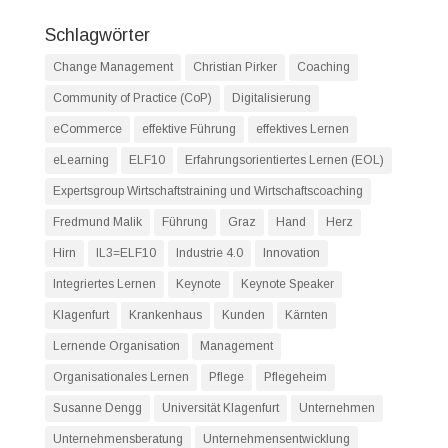
Schlagwörter
Change Management
Christian Pirker
Coaching
Community of Practice (CoP)
Digitalisierung
eCommerce
effektive Führung
effektives Lernen
eLearning
ELF10
Erfahrungsorientiertes Lernen (EOL)
Expertsgroup Wirtschaftstraining und Wirtschaftscoaching
Fredmund Malik
Führung
Graz
Hand
Herz
Hirn
IL3=ELF10
Industrie 4.0
Innovation
Integriertes Lernen
Keynote
Keynote Speaker
Klagenfurt
Krankenhaus
Kunden
Kärnten
Lernende Organisation
Management
Organisationales Lernen
Pflege
Pflegeheim
Susanne Dengg
Universität Klagenfurt
Unternehmen
Unternehmensberatung
Unternehmensentwicklung