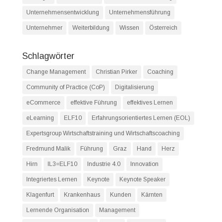
Unternehmensentwicklung
Unternehmensführung
Unternehmer
Weiterbildung
Wissen
Österreich
Schlagwörter
Change Management
Christian Pirker
Coaching
Community of Practice (CoP)
Digitalisierung
eCommerce
effektive Führung
effektives Lernen
eLearning
ELF10
Erfahrungsorientiertes Lernen (EOL)
Expertsgroup Wirtschaftstraining und Wirtschaftscoaching
Fredmund Malik
Führung
Graz
Hand
Herz
Hirn
IL3=ELF10
Industrie 4.0
Innovation
Integriertes Lernen
Keynote
Keynote Speaker
Klagenfurt
Krankenhaus
Kunden
Kärnten
Lernende Organisation
Management