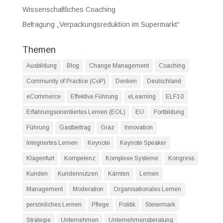
Wissenschaftliches Coaching
Befragung „Verpackungsreduktion im Supermarkt“
Themen
Ausbildung
Blog
Change Management
Coaching
Community of Practice (CoP)
Denken
Deutschland
eCommerce
Effektive Führung
eLearning
ELF10
Erfahrungsorientiertes Lernen (EOL)
EU
Fortbildung
Führung
Gastbeitrag
Graz
Innovation
Integriertes Lernen
Keynote
Keynote Speaker
Klagenfurt
Kompetenz
Komplexe Systeme
Kongress
Kunden
Kundennutzen
Kärnten
Lernen
Management
Moderation
Organisationales Lernen
persönliches Lernen
Pflege
Politik
Steiermark
Strategie
Unternehmen
Unternehmensberatung