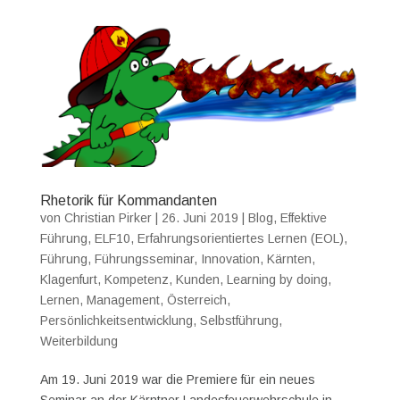
Rhetorik für Kommandanten
von
Christian Pirker
|
26. Juni 2019
|
Blog
,
Effektive
Führung
,
ELF10
,
Erfahrungsorientiertes Lernen (EOL)
,
Führung
,
Führungsseminar
,
Innovation
,
Kärnten
,
Klagenfurt
,
Kompetenz
,
Kunden
,
Learning by doing
,
Lernen
,
Management
,
Österreich
,
Persönlichkeitsentwicklung
,
Selbstführung
,
Weiterbildung
Am 19. Juni 2019 war die Premiere für ein neues
Seminar an der Kärntner Landesfeuerwehrschule in